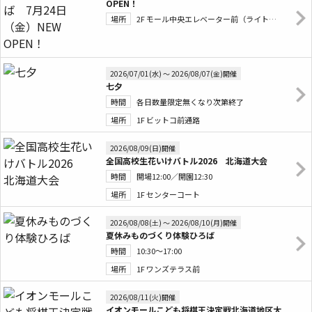
OPEN！
場所
2F モール中央エレベーター前（ライトオン前）
2026/07/01(水) 〜 2026/08/07(金)開催
七夕
時間
各日数量限定無くなり次第終了
場所
1F ビットコ前通路
2026/08/09(日)開催
全国高校生花いけバトル2026 北海道大会
時間
開場12:00／開園12:30
場所
1F センターコート
2026/08/08(土) 〜 2026/08/10(月)開催
夏休みものづくり体験ひろば
時間
10:30～17:00
場所
1F ワンズテラス前
2026/08/11(火)開催
イオンモールこども将棋王決定戦北海道地区大